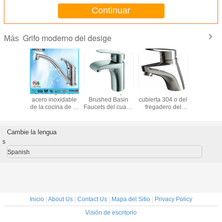
Continuar
Grifo moderno del desige
Más
El 304/316 grifo
cocina de acero
Grifo europeo de
El solo g
de acero
inoxidable del
la cocina del
acero ino
inoxidable manija
grifo del diseño
estilo de la sola
de la coci
del golpecito del
especial 2016
palanca
manija p
rotatin de 360
hogar, 
grados sola tira
certif
Cambie la lengua
hacia abajo el
s
mezclador del
fregadero de
Spanish
cocina
Inicio
|
About Us
|
Contact Us
|
Mapa del Sitio
|
Privacy Policy
Visión de escritorio