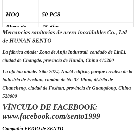
MOQ
50 PCS
Plazo de
45 días
Mercancías sanitarias de acero inoxidables Co., Ltd
expedición
del plazo de
de HUNAN SENTO
ejecución
La fábrica añade: Zona de Anfu Industrail, condado de LinLi,
Detalles de
30-45 días después de conseguir el
ciudad de Changde, provincia de Hunán, China 415200
la entrega
depósito
La oficina añade: Sitio 707#, No.24 edificio, parque creativo de la
Puerto del
Changsha, Shenzhen, Guangzhou,
industria de Foshan, camino de No.33 Jihua, distrito de
MANDO
Foshan
Chancheng, ciudad de Foshan, provincia de Guangdong, China
Embalaje
El embalar estándar del cartón de la
528000
exportación (el otro requisito que
VÍNCULO DE FACEBOOK:
embala aceptar por requerimiento
adicional)
www.facebook.com/sento1999
Compañía VEDIO de SENTO