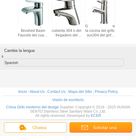
Grifo comercial de
El 304/316 grifo
cocina de acero
El solo grifo de
la cocina del grifo
de acero
inoxidable del
acero inoxidable
sus304 del grifo
inoxidable manija
grifo del diseño
de la cocina de la
inoxidable de alta
del golpecito del
especial 2016
manija para el
calidad del lavabo
rotatin de 360
hogar, EN817
grados sola tira
certificó
Cambie la lengua
hacia abajo el
s
mezclador del
fregadero de
Spanish
cocina
Inicio
|
About Us
|
Contact Us
|
Mapa del Sitio
|
Privacy Policy
Visión de escritorio
China Grifo moderno del desige
Supplier. Copyright © 2016 - 2025 HUNAN
SENTO Stainless Steel Sanitary Ware Co.,Ltd.
All rights reserved. Developed by
ECER
Chatea
Solicitar una