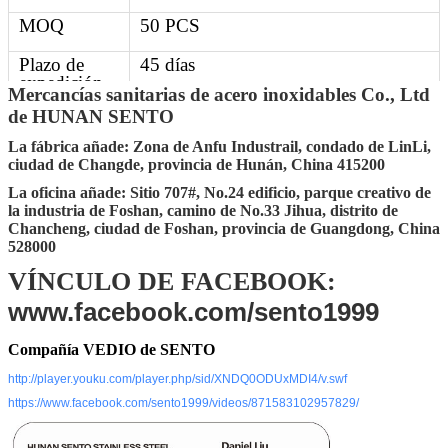
MOQ
50 PCS
Plazo de
45 días
expedición
Mercancías sanitarias de acero inoxidables Co., Ltd
del plazo de
de HUNAN SENTO
ejecución
La fábrica añade: Zona de Anfu Industrail, condado de LinLi,
Detalles de
30-45 días después de conseguir el
ciudad de Changde, provincia de Hunán, China 415200
la entrega
depósito
La oficina añade: Sitio 707#, No.24 edificio, parque creativo de
la industria de Foshan, camino de No.33 Jihua, distrito de
Puerto del
Changsha, Shenzhen, Guangzhou,
Chancheng, ciudad de Foshan, provincia de Guangdong, China
MANDO
Foshan
528000
Embalaje
El embalar estándar del cartón de la
VÍNCULO DE FACEBOOK:
exportación (el otro requisito que
www.facebook.com/sento1999
embala aceptar por requerimiento
adicional)
Compañía VEDIO de SENTO
http://player.youku.com/player.php/sid/XNDQ0ODUxMDI4/v.swf
https://www.facebook.com/sento1999/videos/871583102957829/