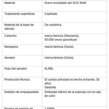
Material
Acero inoxidable del SUS 304#
Tratamiento superficial
Cepillado
Material de la base de
De cerámica
válvula:
Cartucho
marca famosa (Alemania),
50.000 veces garantizan
Manguera
marca famosa (Suiza)
Aerador
marca famosa (Suiza)
Flujo del aerador
9L/MIL
Producción técnica
El cuerpo principal es hecho echando, 30
años
Garantía
Detalles de empaquetado
Embalaje interno de la esponja con la caja
de color
Prueba de presión de
1.6MPA