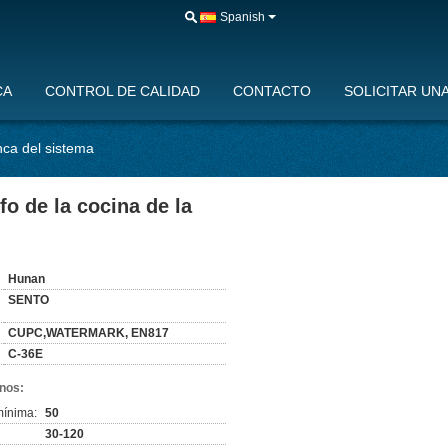
Spanish
CA
CONTROL DE CALIDAD
CONTACTO
SOLICITAR UN
nca del sistema
fo de la cocina de la
:
Hunan
SENTO
CUPC,WATERMARK, EN817
C-36E
nos:
mínima:
50
30-120