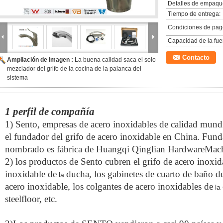
Detalles de empaqu
Tiempo de entrega:
Condiciones de pag
Capacidad de la fue
Contacto
Ampliación de imagen :
La buena calidad saca el solo
mezclador del grifo de la cocina de la palanca del
sistema
1 perfil de compañía
1) Sento, empresas de acero inoxidables de calidad mund
el fundador del grifo de acero inoxidable en China. Fund
nombrado es fábrica de Huangqi Qinglian HardwareMach
2) los productos de Sento cubren el grifo de acero inoxi
inoxidable de
ducha, los gabinetes de cuarto de baño d
la
acero inoxidable, los colgantes de acero inoxidables de
la
steelfloor, etc.