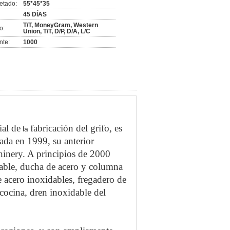
etado:
55*45*35
45 DÍAS
T/T, MoneyGram, Western
o:
Union, T/T, D/P, D/A, L/C
nte:
1000
ial de
fabricación del grifo, es
la
ada en 1999, su anterior
inery. A principios de 2000
dable, ducha de acero y columna
e acero inoxidables, fregadero de
cocina, dren inoxidable del