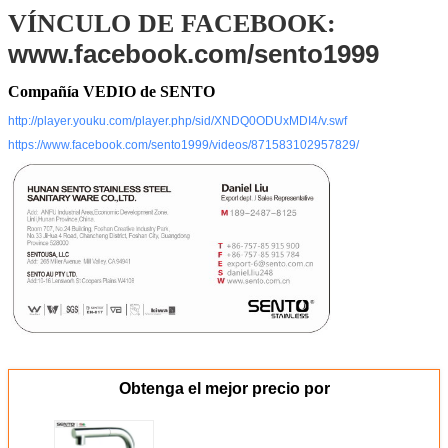
Embalaje
El embalar estándar del cartón
VÍNCULO DE FACEBOOK:
de la exportación (el otro
www.facebook.com/sento1999
requisito que embala aceptar
por requerimiento adicional)
Compañía VEDIO de SENTO
http://player.youku.com/player.php/sid/XNDQ0ODUxMDI4/v.swf
https://www.facebook.com/sento1999/videos/871583102957829/
Obtenga el mejor precio por