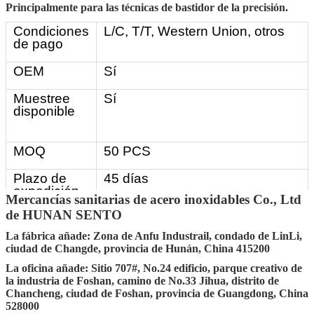
Principalmente para las técnicas de bastidor de la precisión.
Condiciones
L/C, T/T, Western Union, otros
de pago
OEM
Sí
Muestree
Sí
disponible
MOQ
50 PCS
Plazo de
45 días
expedición
Mercancías sanitarias de acero inoxidables Co., Ltd
del plazo de
de HUNAN SENTO
ejecución
La fábrica añade: Zona de Anfu Industrail, condado de LinLi,
Detalles de
30-45 días después de
ciudad de Changde, provincia de Hunán, China 415200
la entrega
conseguir el depósito
La oficina añade: Sitio 707#, No.24 edificio, parque creativo de
la industria de Foshan, camino de No.33 Jihua, distrito de
Puerto del
Changsha, Shenzhen,
Chancheng, ciudad de Foshan, provincia de Guangdong, China
MANDO
Guangzhou, Foshan
528000