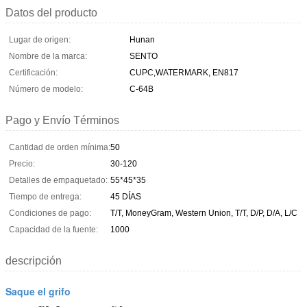
Datos del producto
Lugar de origen:
Hunan
Nombre de la marca:
SENTO
Certificación:
CUPC,WATERMARK, EN817
Número de modelo:
C-64B
Pago y Envío Términos
Cantidad de orden mínima:
50
Precio:
30-120
Detalles de empaquetado:
55*45*35
Tiempo de entrega:
45 DÍAS
Condiciones de pago:
T/T, MoneyGram, Western Union, T/T, D/P, D/A, L/C
Capacidad de la fuente:
1000
descripción
Saque el grifo