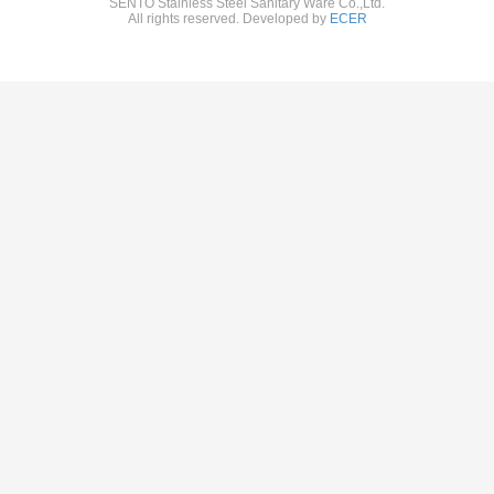
SENTO Stainless Steel Sanitary Ware Co.,Ltd.
All rights reserved. Developed by
ECER