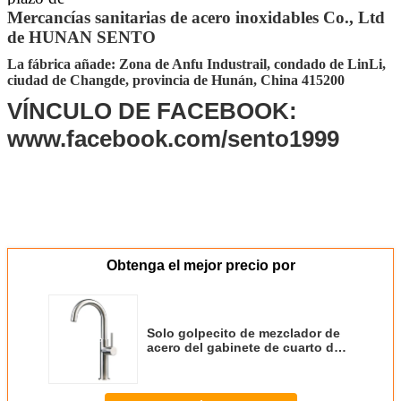
ejecución
Mercancías sanitarias de acero inoxidables Co., Ltd
de HUNAN SENTO
Detalles de la
30-45 días después de conseguir el
entrega
depósito
La fábrica añade: Zona de Anfu Industrail, condado de LinLi,
ciudad de Changde, provincia de Hunán, China 415200
Puerto del
Changsha, Shenzhen, Guangzhou,
MANDO
Foshan
VÍNCULO DE FACEBOOK:
Embalaje
El embalar estándar del cartón de la
www.facebook.com/sento1999
exportación (el otro requisito que embala
aceptar por requerimiento adicional)
Obtenga el mejor precio por
Solo golpecito de mezclador de
acero del gabinete de cuarto de
baño del grifo del fregadero de la
manija de 304 mercancías
sanitarias