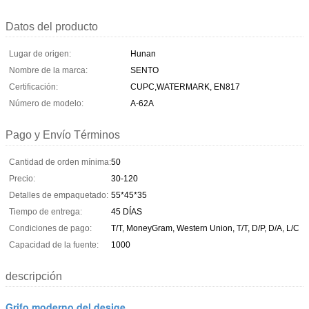
Datos del producto
Lugar de origen:
Hunan
Nombre de la marca:
SENTO
Certificación:
CUPC,WATERMARK, EN817
Número de modelo:
A-62A
Pago y Envío Términos
Cantidad de orden mínima:
50
Precio:
30-120
Detalles de empaquetado:
55*45*35
Tiempo de entrega:
45 DÍAS
Condiciones de pago:
T/T, MoneyGram, Western Union, T/T, D/P, D/A, L/C
Capacidad de la fuente:
1000
descripción
Grifo moderno del desige