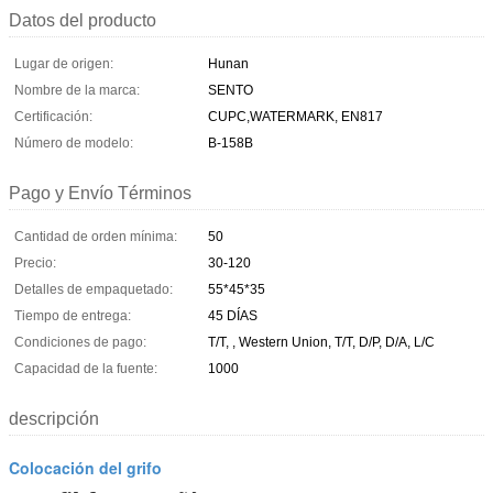
Datos del producto
Lugar de origen:
Hunan
Nombre de la marca:
SENTO
Certificación:
CUPC,WATERMARK, EN817
Número de modelo:
B-158B
Pago y Envío Términos
Cantidad de orden mínima:
50
Precio:
30-120
Detalles de empaquetado:
55*45*35
Tiempo de entrega:
45 DÍAS
Condiciones de pago:
T/T, , Western Union, T/T, D/P, D/A, L/C
Capacidad de la fuente:
1000
descripción
Colocación del grifo