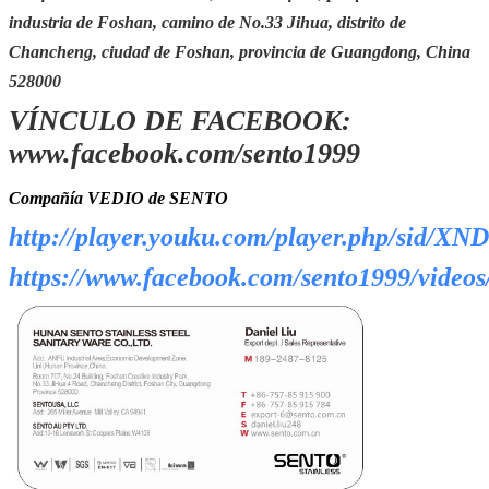
Puerto del
Changsha, Shenzhen, Guangzhou,
industria de Foshan, camino de No.33 Jihua, distrito de
MANDO
Foshan
Chancheng, ciudad de Foshan, provincia de Guangdong, China
Embalaje
El embalar estándar del cartón de la
528000
exportación (el otro requisito que
VÍNCULO DE FACEBOOK:
embala aceptar por requerimiento
adicional)
www.facebook.com/sento1999
Compañía VEDIO de SENTO
http://player.youku.com/player.php/sid/
https://www.facebook.com/sento1999/video