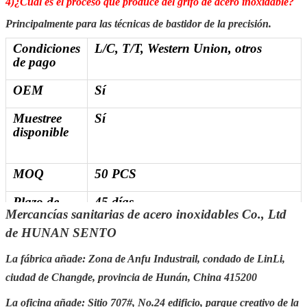
4)¿Cuál es el proceso que produce del grifo de acero inoxidable?
Principalmente para las técnicas de bastidor de la precisión.
Condiciones
L/C, T/T, Western Union, otros
de pago
OEM
Sí
Muestree
Sí
disponible
MOQ
50 PCS
Plazo de
45 días
Mercancías sanitarias de acero inoxidables Co., Ltd
expedición
del plazo de
de HUNAN SENTO
ejecución
La fábrica añade: Zona de Anfu Industrail, condado de LinLi,
Detalles de
30-45 días después de conseguir el
ciudad de Changde, provincia de Hunán, China 415200
la entrega
depósito
La oficina añade: Sitio 707#, No.24 edificio, parque creativo de la