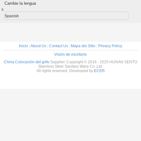
satén 316 y
del bidé de la
304 de Stailess
Cambie la lengua
abrirse para el
mano del retrete
de la buena
s
fregadero
con el desviador
calidad fijó el
del grifo
sistema del bidé
Spanish
de la ducha del
tolite con la
manguera de
1200m m
Inicio
|
About Us
|
Contact Us
|
Mapa del Sitio
|
Privacy Policy
Visión de escritorio
China Colocación del grifo
Supplier. Copyright © 2016 - 2025 HUNAN SENTO
Stainless Steel Sanitary Ware Co.,Ltd.
All rights reserved. Developed by
ECER