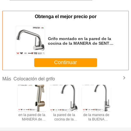
Obtenga el mejor precio por
Grifo montado en la pared de la
cocina de la MANERA de SENTO
1
Continuar
Colocación del grifo
Más
el cepillo de acero
Bidé completo de
La ducha del
Canalón 
304 surge el clip
acero inoxidable
espray del bidé
en la pare
inoxidable de la
superior del
del cuarto de
MANER
basura del agua
rociador fijado
baño del cuarto
SENT
del lavabo del
para el rociador
de baño del acero