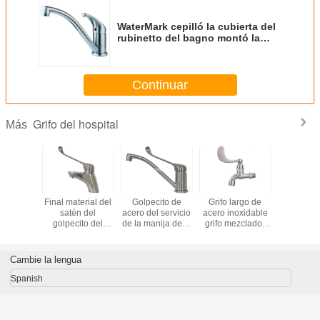
WaterMark cepilló la cubierta del
rubinetto del bagno montó la
manija del uno con el grifo del
fregadero del lavabo
Continuar
Grifo del hospital
Más
Grifo del lavabo
Grifo patentado
Golpecito de
Final mate
de la cascada del
grifo de acero
mezclador de alta
satén 
ahorro del agua
inoxidable del
calidad del lavabo
golpecit
del cuarto de
lavabo del cuarto
para el hogar
servici
baño de Sento
de baño del
mezcl
nuevo diseño de
Sus316
Cambie la lengua
Sento
fregader
cuarto de 
Spanish
la filigr
grifo de 
Austra