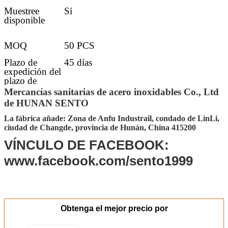
Muestree
Sí
disponible
MOQ
50 PCS
Plazo de
45 días
expedición del
plazo de
ejecución
Mercancías sanitarias de acero inoxidables Co., Ltd
de HUNAN SENTO
Detalles de la
30-45 días después de conseguir el
entrega
depósito
La fábrica añade: Zona de Anfu Industrail, condado de LinLi,
ciudad de Changde, provincia de Hunán, China 415200
Puerto del
Changsha, Shenzhen, Guangzhou,
MANDO
Foshan
VÍNCULO DE FACEBOOK:
Embalaje
El embalar estándar del cartón de la
www.facebook.com/sento1999
exportación (el otro requisito que embala
aceptar por requerimiento adicional)
Obtenga el mejor precio por