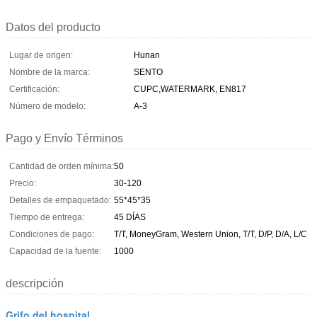
Datos del producto
Lugar de origen:
Hunan
Nombre de la marca:
SENTO
Certificación:
CUPC,WATERMARK, EN817
Número de modelo:
A-3
Pago y Envío Términos
Cantidad de orden mínima:
50
Precio:
30-120
Detalles de empaquetado:
55*45*35
Tiempo de entrega:
45 DÍAS
Condiciones de pago:
T/T, MoneyGram, Western Union, T/T, D/P, D/A, L/C
Capacidad de la fuente:
1000
descripción
Grifo del hospital