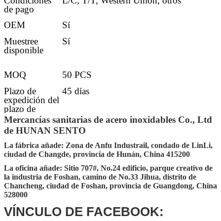
Condiciones
L/C, T/T, Western Union, otros
de pago
OEM
Sí
Muestree
Sí
disponible
MOQ
50 PCS
Plazo de
45 días
expedición del
plazo de
ejecución
Mercancías sanitarias de acero inoxidables Co., Ltd
de HUNAN SENTO
Detalles de la
30-45 días después de conseguir el
entrega
depósito
La fábrica añade: Zona de Anfu Industrail, condado de LinLi,
ciudad de Changde, provincia de Hunán, China 415200
Puerto del
Changsha, Shenzhen, Guangzhou,
MANDO
Foshan
La oficina añade: Sitio 707#, No.24 edificio, parque creativo de
la industria de Foshan, camino de No.33 Jihua, distrito de
Embalaje
El embalar estándar del cartón de la
Chancheng, ciudad de Foshan, provincia de Guangdong, China
exportación (el otro requisito que embala
528000
aceptar por requerimiento adicional)
VÍNCULO DE FACEBOOK: