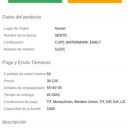
Datos del producto
Lugar de origen:
Hunan
Nombre de la marca:
SENTO
Certificación:
CUPC,WATERMARK, EN817
Número de modelo:
SJ101
Pago y Envío Términos
Cantidad de orden mínima:
50
Precio:
30-120
Detalles de empaquetado:
55*45*35
Tiempo de entrega:
45 DÍAS
Condiciones de pago:
T/T, MoneyGram, Western Union, T/T, D/P, D/A, L/C
Capacidad de la fuente:
1000
descripción