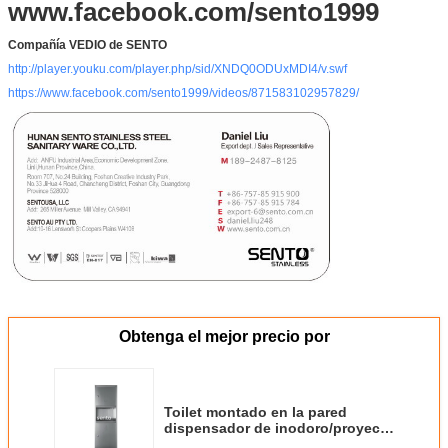
www.facebook.com/sento1999
Compañía VEDIO de SENTO
http://player.youku.com/player.php/sid/XNDQ0ODUxMDI4/v.swf
https://www.facebook.com/sento1999/videos/871583102957829/
Obtenga el mejor precio por
Toilet montado en la pared
dispensador de inodoro/proyecto
de la toalla de papel del