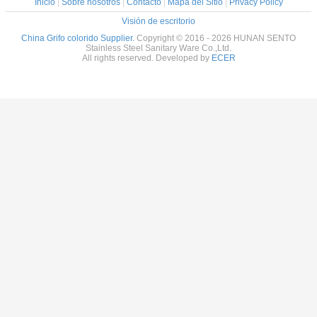
Inicio
|
Sobre nosotros
|
Contacto
|
Mapa del Sitio
|
Privacy Policy
Visión de escritorio
China Grifo colorido Supplier.
Copyright © 2016 - 2026 HUNAN SENTO
Stainless Steel Sanitary Ware Co.,Ltd.
All rights reserved. Developed by
ECER