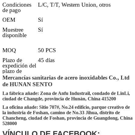
Condiciones
L/C, T/T, Western Union, otros
de pago
OEM
Sí
Muestree
Sí
disponible
MOQ
50 PCS
Plazo de
45 días
expedición del
plazo de
ejecución
Mercancías sanitarias de acero inoxidables Co., Ltd
de HUNAN SENTO
Detalles de la
30-45 días después de conseguir el
entrega
depósito
La fábrica añade: Zona de Anfu Industrail, condado de LinLi,
ciudad de Changde, provincia de Hunán, China 415200
Puerto del
Changsha, Shenzhen, Guangzhou,
MANDO
Foshan
La oficina añade: Sitio 707#, No.24 edificio, parque creativo de
la industria de Foshan, camino de No.33 Jihua, distrito de
Embalaje
El embalar estándar del cartón de la
Chancheng, ciudad de Foshan, provincia de Guangdong, China
exportación (el otro requisito que embala
528000
aceptar por requerimiento adicional)
VÍNCULO DE FACEBOOK: