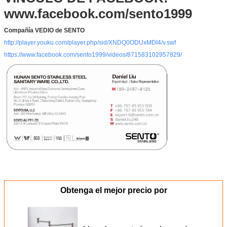
www.facebook.com/sento1999
Compañía VEDIO de SENTO
http://player.youku.com/player.php/sid/XNDQ0ODUxMDI4/v.swf
https://www.facebook.com/sento1999/videos/871583102957829/
Obtenga el mejor precio por