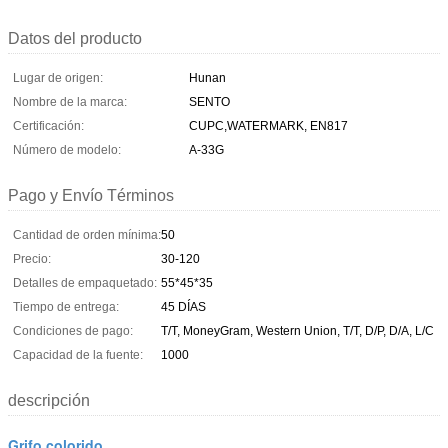
Datos del producto
Lugar de origen:
Hunan
Nombre de la marca:
SENTO
Certificación:
CUPC,WATERMARK, EN817
Número de modelo:
A-33G
Pago y Envío Términos
Cantidad de orden mínima:
50
Precio:
30-120
Detalles de empaquetado:
55*45*35
Tiempo de entrega:
45 DÍAS
Condiciones de pago:
T/T, MoneyGram, Western Union, T/T, D/P, D/A, L/C
Capacidad de la fuente:
1000
descripción
Grifo colorido