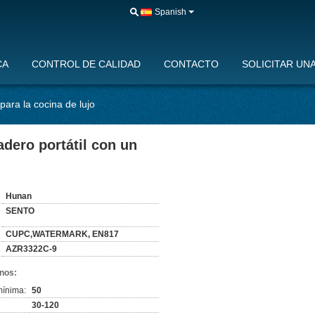
Spanish
CA
CONTROL DE CALIDAD
CONTACTO
SOLICITAR UN
para la cocina de lujo
adero portátil con un
:
Hunan
SENTO
CUPC,WATERMARK, EN817
AZR3322C-9
nos:
mínima:
50
30-120