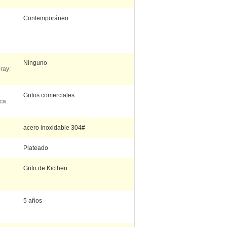
Contemporáneo
Ninguno
ray:
Grifos comerciales
ca:
acero inoxidable 304#
Plateado
Grifo de Kicthen
5 años