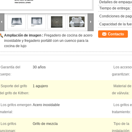
Detalles de empaqu
Tiempo de entrega:
Condiciones de pag
Capacidad de la fue
Contacto
Ampliación de imagen :
Fregadero de cocina de acero
inoxidable y fregadero portátil con un cuenco para la
cocina de lujo
Garantía del
30 años
Los acceso
cuerpo:
garantizan:
Soporte del grifo
1 agujero
Material de
del grifo de Kithen:
de válvula:
Los grifos emergen
Acero inoxidable
Los grifos
material:
tratamiento:
Los grifos
Grifo de mezcla
Tipo de la
funcionan:
instalación: