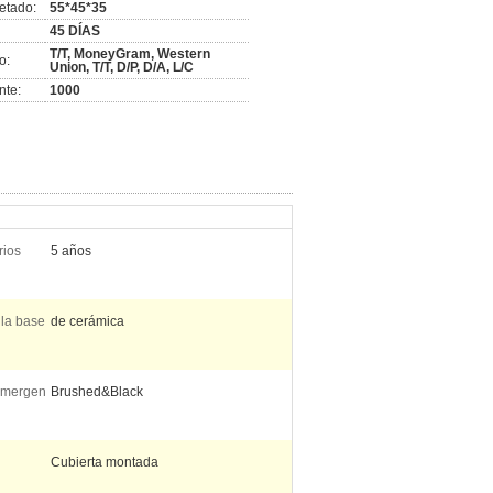
etado:
55*45*35
45 DÍAS
T/T, MoneyGram, Western
o:
Union, T/T, D/P, D/A, L/C
nte:
1000
rios
5 años
 la base
de cerámica
 emergen
Brushed&Black
Cubierta montada