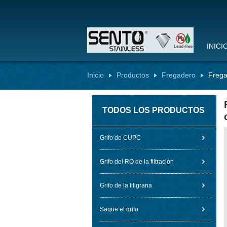
INICI
Inicio
Productos
Fregadero
Frega
TODOS LOS PRODUCTOS
Grifo de CUPC
Grifo del RO de la filtración
Grifo de la filigrana
Saque el grifo